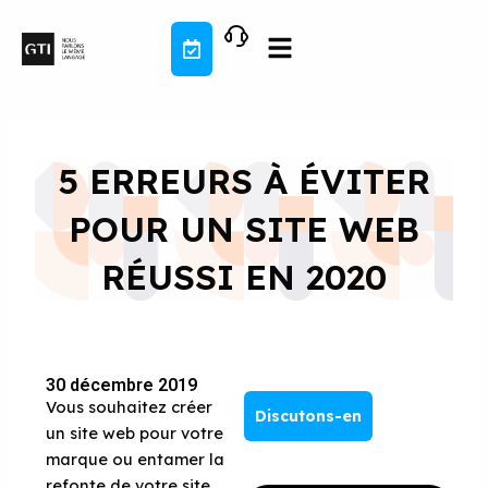
Aller
au
contenu
5 ERREURS À ÉVITER
POUR UN SITE WEB
RÉUSSI EN 2020
30 décembre 2019
Vous souhaitez créer
Discutons-en
un site web pour votre
marque ou entamer la
refonte de votre site