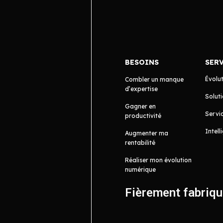
BESOINS
SER
Évolu
Combler un manque
d’expertise
Soluti
Gagner en
Servic
productivité
Intell
Augmenter ma
rentabilité
Réaliser mon évolution
numérique
Fièrement fabriq