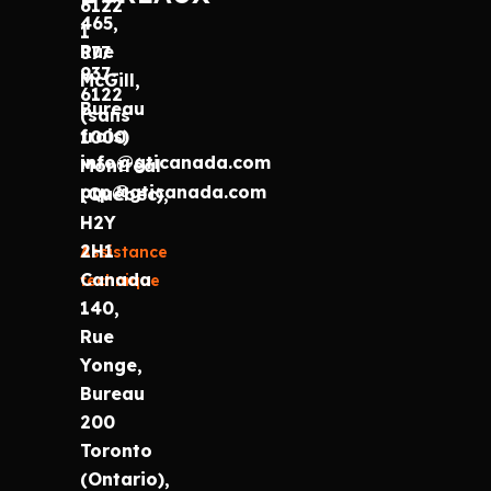
6122
465,
1
Rue
877
937-
McGill,
6122
Bureau
(sans
frais)
1000
info@gticanada.com
Montréal
prp@gticanada.com
(Québec),
H2Y
2H1
Assistance
Canada
technique
140,
Rue
Yonge,
Bureau
200
Toronto
(Ontario),