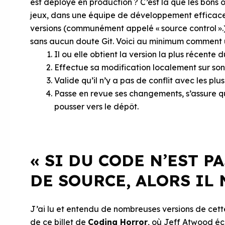
est déployé en production ? C’est là que les bons o
jeux, dans une équipe de développement efficace. 
versions (communément appelé « source control ».) D
sans aucun doute Git. Voici au minimum comment un
Il ou elle obtient la version la plus récente 
Effectue sa modification localement sur son 
Valide qu’il n’y a pas de conflit avec les p
Passe en revue ses changements, s’assure q
pousser vers le dépôt.
« SI DU CODE N’EST P
DE SOURCE, ALORS IL 
J’ai lu et entendu de nombreuses versions de cett
de ce billet de
Coding Horror
, où Jeff Atwood écr