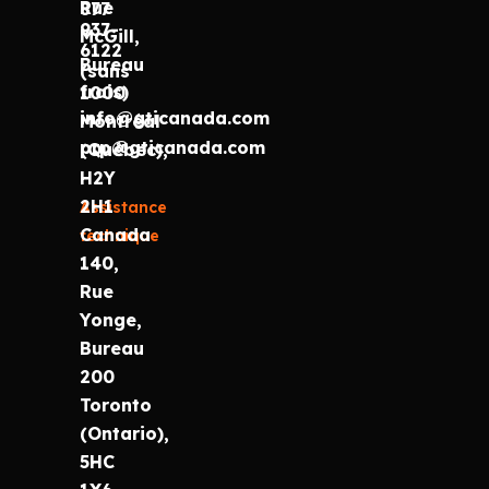
Rue
877
937-
McGill,
6122
Bureau
(sans
frais)
1000
info@gticanada.com
Montréal
prp@gticanada.com
(Québec),
H2Y
2H1
Assistance
Canada
technique
140,
Rue
Yonge,
Bureau
200
Toronto
(Ontario),
5HC