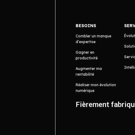
BESOINS
SER
Évolu
Combler un manque
d’expertise
Soluti
Gagner en
Servic
productivité
Intell
Augmenter ma
rentabilité
Réaliser mon évolution
numérique
Fièrement fabriq