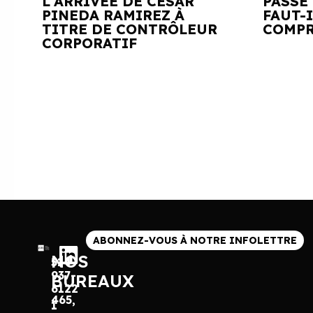
L'ARRIVÉE DE CÉSAR
PASSE 
PINEDA RAMIREZ À
FAUT-
TITRE DE CONTRÔLEUR
COMPR
CORPORATIF
ABONNEZ-VOUS À NOTRE INFOLETTRE
NOS
514
937-
BUREAUX
6122
465,
1