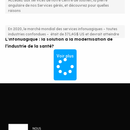
Accédez aux services de notre Centre de soutien, la pierre
angulaire de nos Services gérés, et découvrez pour quelles
Le Centre de soutien GTI : toujours plus efficace!
raisons
En 2020, le marché mondial des services infonuagiques – toutes
industries confondues – était de 371,4G$ US et devrait atteindre
L’infonuagique : la solution à la modernisation de
l’industrie de la santé?
Voir plus