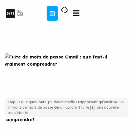
Aller
au
contenu
Depuis quelques jours, plusieurs médias rapportent qu’environ 183
millions de mots de passe Gmail auraient fuité [1]. Une nouvelle
Fuite de mots de passe Gmail : que faut-il vraiment
inquiétante
comprendre?