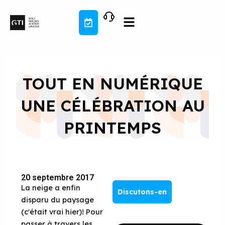
Aller
au
contenu
TOUT EN NUMÉRIQUE
UNE CÉLÉBRATION AU
PRINTEMPS
20 septembre 2017
La neige a enfin
Discutons-en
disparu du paysage
(c'était vrai hier)! Pour
passer à travers les