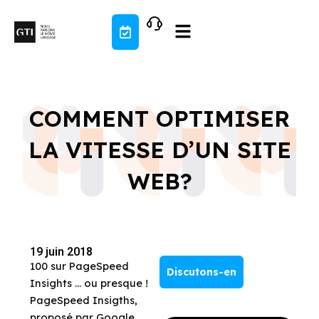
Aller
au
contenu
COMMENT OPTIMISER
LA VITESSE D’UN SITE
WEB?
19 juin 2018
100 sur PageSpeed
Discutons-en
Insights … ou presque !
PageSpeed Insigths,
proposé par Google,