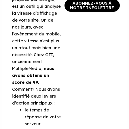
ABONNEZ-VOUS À
est un outil qui analyse
NOTRE INFOLETTRE
la vitesse d’affichage
de votre site. Or, de
nos jours, avec
l’avènement du mobile,
cette vitesse n’est plus
un atout mais bien une
nécessité. Chez GTI,
anciennement
MultipleMedia,
nous
avons obtenu un
score de 99
.
Comment? Nous avons
identifié deux leviers
d’action principaux :
le temps de
réponse de votre
serveur