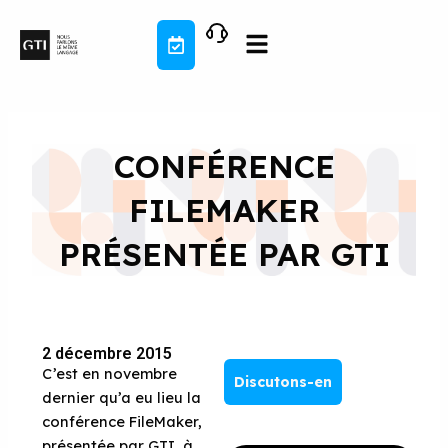
Aller
au
contenu
CONFÉRENCE
FILEMAKER
PRÉSENTÉE PAR GTI
2 décembre 2015
C’est en novembre
Discutons-en
dernier qu’a eu lieu la
conférence FileMaker,
présentée par GTI, à