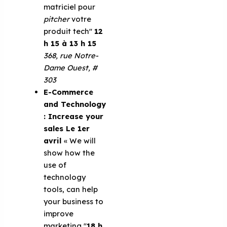
matriciel pour
pitcher
votre
produit tech''
12
h 15 à 13 h 15
368, rue Notre-
Dame Ouest, #
303
E-Commerce
and Technology
: Increase your
sales
Le 1er
avril
« We will
show how the
use of
technology
tools, can help
your business to
improve
marketing ''
18 h