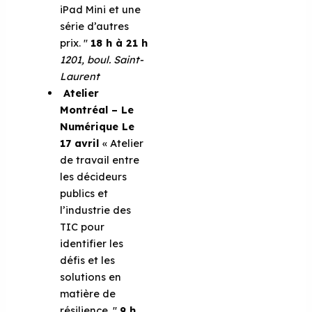
iPad Mini et une
série d’autres
prix. ''
18 h à 21 h
1201, boul. Saint-
Laurent
Atelier
Montréal – Le
Numérique
Le
17 avril
« Atelier
de travail entre
les décideurs
publics et
l’industrie des
TIC pour
identifier les
défis et les
solutions en
matière de
résilience. ''
9 h