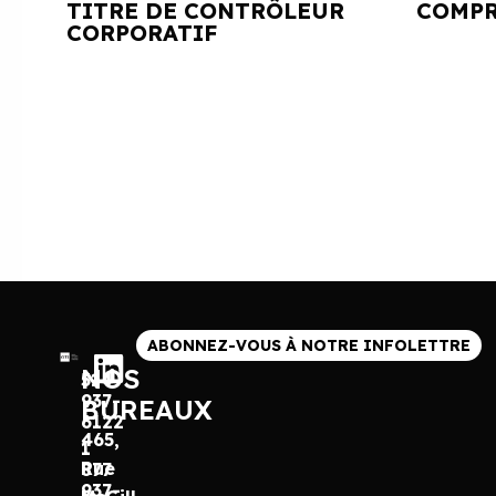
TITRE DE CONTRÔLEUR
COMPR
CORPORATIF
ABONNEZ-VOUS À NOTRE INFOLETTRE
NOS
514
937-
BUREAUX
6122
465,
1
Rue
877
937-