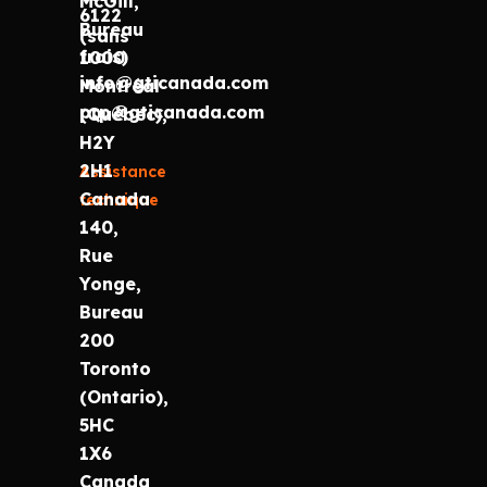
McGill,
6122
Bureau
(sans
frais)
1000
info@gticanada.com
Montréal
prp@gticanada.com
(Québec),
H2Y
2H1
Assistance
Canada
technique
140,
Rue
Yonge,
Bureau
200
Toronto
(Ontario),
5HC
1X6
Canada