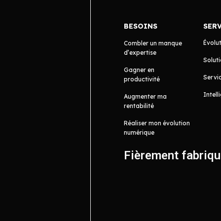
BESOINS
SER
Évolu
Combler un manque
d’expertise
Soluti
Gagner en
Servic
productivité
Intell
Augmenter ma
rentabilité
Réaliser mon évolution
numérique
Fièrement fabriq