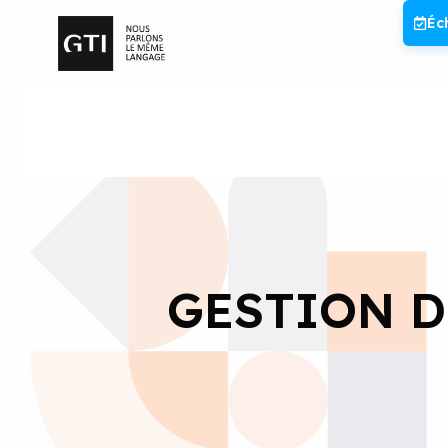
Aller
Éc
au
contenu
GESTION D