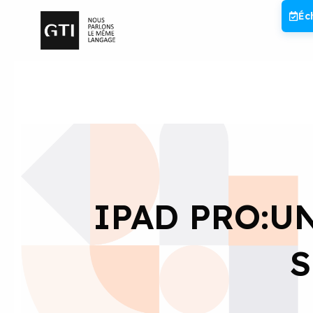
Aller
Éc
au
contenu
IPAD PRO:U
S