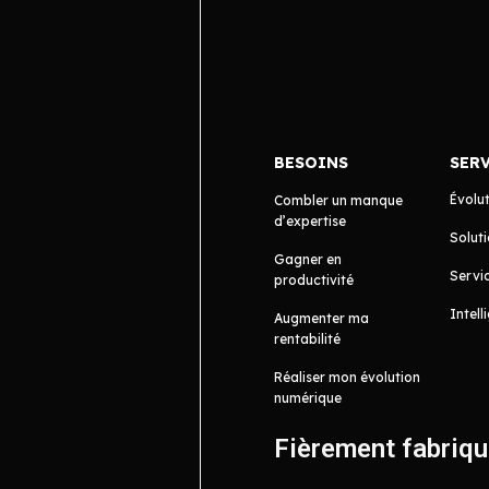
BESOINS
SER
Évolu
Combler un manque
d’expertise
Soluti
Gagner en
Servic
productivité
Intell
Augmenter ma
rentabilité
Réaliser mon évolution
numérique
Fièrement fabriq