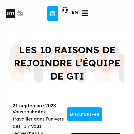
Aller
au
EN
contenu
LES 10 RAISONS DE
REJOINDRE L’ÉQUIPE
DE GTI
21 septembre 2023
Vous souhaitez
Discutons-en
travailler dans l’univers
des TI ? Vous
recherchez un