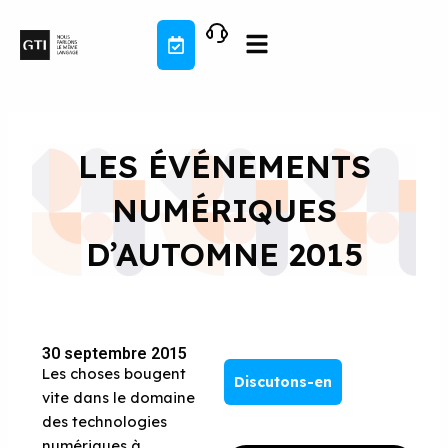
Aller
au
contenu
LES ÉVÉNEMENTS
NUMÉRIQUES
D’AUTOMNE 2015
30 septembre 2015
Les choses bougent
Discutons-en
vite dans le domaine
des technologies
numériques à