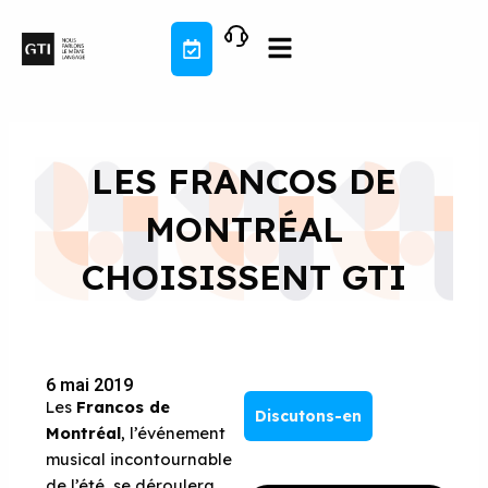
Aller
au
contenu
LES FRANCOS DE
MONTRÉAL
CHOISISSENT GTI
6 mai 2019
Les
Francos de
Discutons-en
Montréal
, l’événement
musical incontournable
de l’été, se déroulera