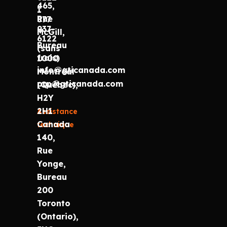
465,
1
Rue
877
937-
McGill,
6122
Bureau
(sans
frais)
1000
info@gticanada.com
Montréal
prp@gticanada.com
(Québec),
H2Y
2H1
Assistance
Canada
technique
140,
Rue
Yonge,
Bureau
200
Toronto
(Ontario),