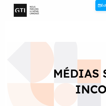
Aller
Éc
au
contenu
MÉDIAS 
INCO