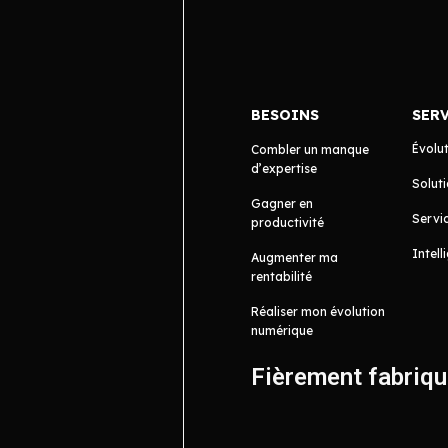
BESOINS
SER
Évolu
Combler un manque
d’expertise
Soluti
Gagner en
Servic
productivité
Intell
Augmenter ma
rentabilité
Réaliser mon évolution
numérique
Fièrement fabriq