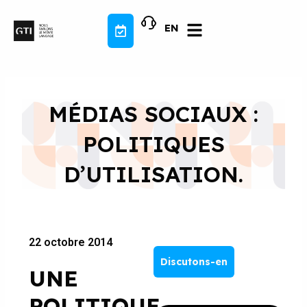
Aller
au
EN
contenu
MÉDIAS SOCIAUX :
POLITIQUES
D’UTILISATION.
22 octobre 2014
Discutons-en
UNE
POLITIQUE