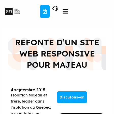
Aller
au
contenu
REFONTE D’UN SITE
WEB RESPONSIVE
POUR MAJEAU
4 septembre 2015
Isolation Majeau et
Discutons-en
frère, leader dans
l’isolation au Québec,
a mandaté une