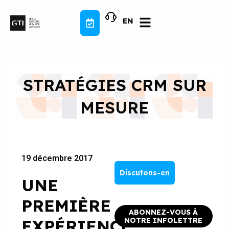
Aller
au
EN
contenu
STRATÉGIES CRM SUR
MESURE
19 décembre 2017
Discutons-en
UNE
PREMIÈRE
ABONNEZ-VOUS À
EXPÉRIENCE
NOTRE INFOLETTRE