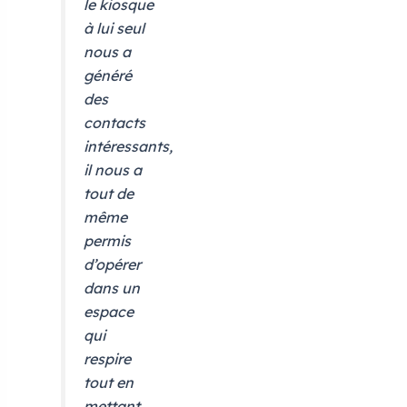
le kiosque
à lui seul
nous a
généré
des
contacts
intéressants,
il nous a
tout de
même
permis
d’opérer
dans un
espace
qui
respire
tout en
mettant