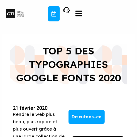
Aller
au
contenu
TOP 5 DES
TYPOGRAPHIES
GOOGLE FONTS 2020
21 février 2020
Rendre le web plus
Discutons-en
beau, plus rapide et
plus ouvert grâce à
une large collection de