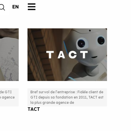
EN
t de GTI
Bref survol de l’entreprise : Fidèle client de
ne agence
GTI depuis sa fondation en 2011, TACT est
fs et
Nouvelle solution courriel pour
la plus grande agence de
TACT