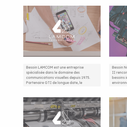
Besoin LAMCOM est une entreprise
Besoin N
spécialisée dans le domaine des
II rencon
Une solution inédite :
Migrati
communications visuelles depuis 1975.
besoins 
Partenaire GTI de longue date, le
environ
l’infrastructure réseau 10 Gb
enviro