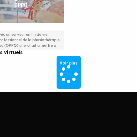
ec un serveur en fin de vie,
rofessionnel de la physiothérapie
icacité accrue grâce aux
c (OPPQ) cherchait à mettre à
s virtuels
Voir plus