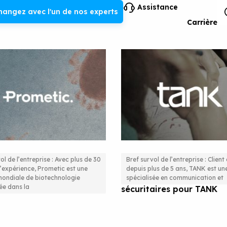
Assistance
hangez avec l'un de nos experts
Carrière
ol de l’entreprise : Avec plus de 30
Bref survol de l’entreprise : Clien
’expérience, Prometic est une
depuis plus de 5 ans, TANK est u
c choisit GTI pour son
Des serveurs plus évoluti
mondiale de biotechnologie
spécialisée en communication et
ée dans la
tion de Niveau I.
sécuritaires pour TANK