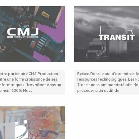
otre partenaire CMJ Production
Besoin Dans le but d’optimitiser l
tre une forte croissance de ses
ressources technologiques, Les 
on serveur dans un
Diagnostic de l’environ
informatiques. Travaillant dans un
Transit nous ont mandaté afin de
nement 100% Mac,
procéder à un audit de
nnement Mac
TI