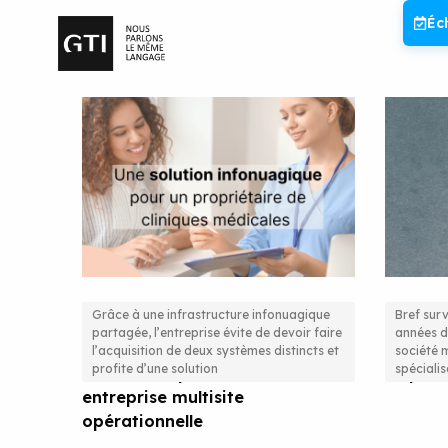
Aller
Éc
au
contenu
Grâce à une infrastructure infonuagique
Bref surv
partagée, l’entreprise évite de devoir faire
années d
Une solution infonuagique
Prometi
l’acquisition de deux systèmes distincts et
société 
profite d’une solution
spécialis
centralisée pour cette
Imparti
entreprise multisite
opérationnelle