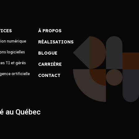
VICES
À PROPOS
tion numérique
RÉALISATIONS
ons logicielles
BLOGUE
es TI et gérés
CARRIÈRE
igence artificielle
CONTACT
ué au Québec