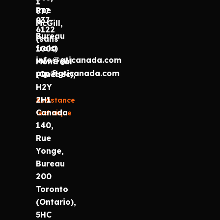
1
Rue
877
937-
McGill,
6122
Bureau
(sans
frais)
1000
info@gticanada.com
Montréal
prp@gticanada.com
(Québec),
H2Y
2H1
Assistance
Canada
technique
140,
Rue
Yonge,
Bureau
200
Toronto
(Ontario),
5HC