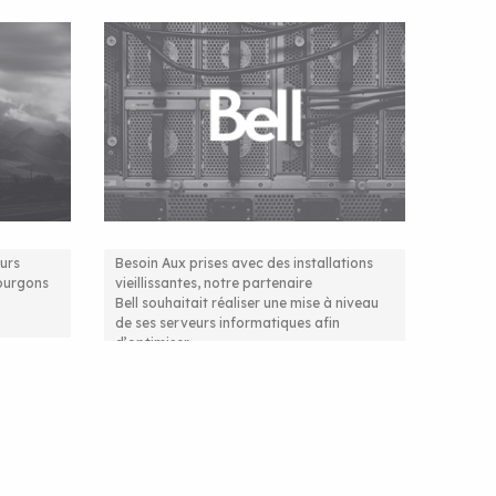
eurs
Besoin Aux prises avec des installations
Fourgons
vieillissantes, notre partenaire
nement
La virtualisation pour des
Bell souhaitait réaliser une mise à niveau
de ses serveurs informatiques afin
serveurs plus performants
d’optimiser