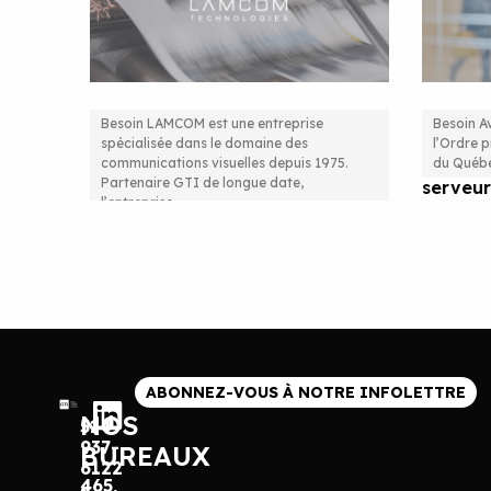
Besoin LAMCOM est une entreprise
Besoin Av
spécialisée dans le domaine des
l’Ordre p
Virtualisation et migration
Une eff
communications visuelles depuis 1975.
du Québe
Partenaire GTI de longue date,
serveur
serveur
l’entreprise
ABONNEZ-VOUS À NOTRE INFOLETTRE
NOS
514
937-
BUREAUX
6122
465,