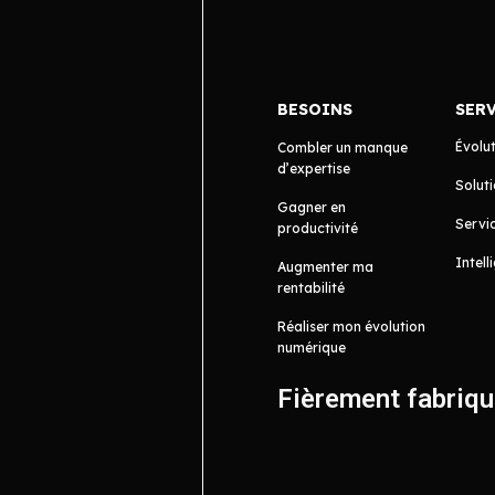
BESOINS
SER
Évolu
Combler un manque
d’expertise
Soluti
Gagner en
Servic
productivité
Intell
Augmenter ma
rentabilité
Réaliser mon évolution
numérique
Fièrement fabriq