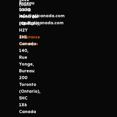
Bureau
(sans
frais)
1000
info@gticanada.com
Montréal
prp@gticanada.com
(Québec),
H2Y
2H1
Assistance
Canada
technique
140,
Rue
Yonge,
Bureau
200
Toronto
(Ontario),
5HC
1X6
Canada