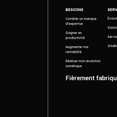
BESOINS
SER
Évolu
Combler un manque
d’expertise
Soluti
Gagner en
Servic
productivité
Intell
Augmenter ma
rentabilité
Réaliser mon évolution
numérique
Fièrement fabriq