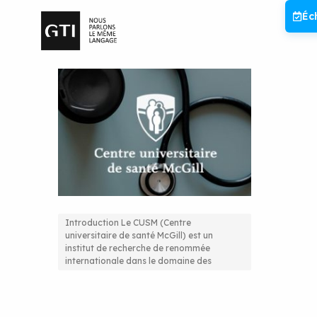
Aller
Éc
au
contenu
Introduction Le CUSM (Centre
universitaire de santé McGill) est un
Refonte du site web du Centre
institut de recherche de renommée
internationale dans le domaine des
Universitaire de Santé de McGill