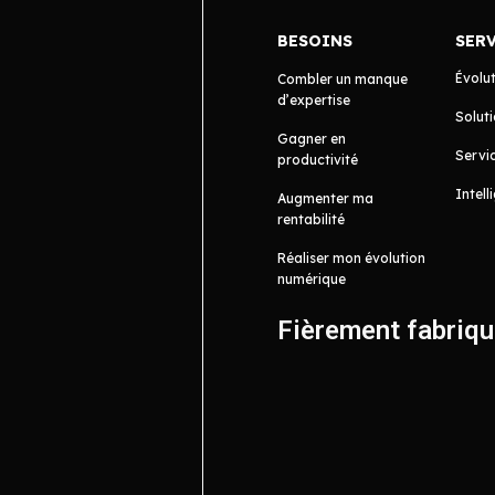
BESOINS
SER
Évolu
Combler un manque
d’expertise
Soluti
Gagner en
Servic
productivité
Intell
Augmenter ma
rentabilité
Réaliser mon évolution
numérique
Fièrement fabriq