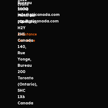
Bureau
(sans
frais)
1000
info@gticanada.com
Montréal
prp@gticanada.com
(Québec),
H2Y
2H1
Assistance
Canada
technique
140,
Rue
Yonge,
Bureau
200
Toronto
(Ontario),
5HC
1X6
Canada