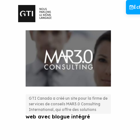
Aller
Éc
au
contenu
GTI Canada a créé un site pour la firme de
services de conseils MAR3.0 Consulting
Développement complet du site
International, qui offre des solutions
web avec blogue intégré