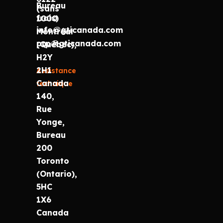
Bureau
(sans
frais)
1000
info@gticanada.com
Montréal
prp@gticanada.com
(Québec),
H2Y
2H1
Assistance
Canada
technique
140,
Rue
Yonge,
Bureau
200
Toronto
(Ontario),
5HC
1X6
Canada