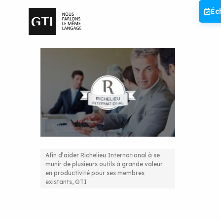
Aller
Éc
au
contenu
Afin d’aider Richelieu International à se
munir de plusieurs outils à grande valeur
Extranet et gestion des
en productivité pour ses membres
existants, GTI
membres