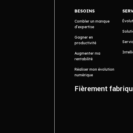
BESOINS
SER
Évolu
Combler un manque
d’expertise
Soluti
Gagner en
Servic
productivité
Intell
Augmenter ma
rentabilité
Réaliser mon évolution
numérique
Fièrement fabriq