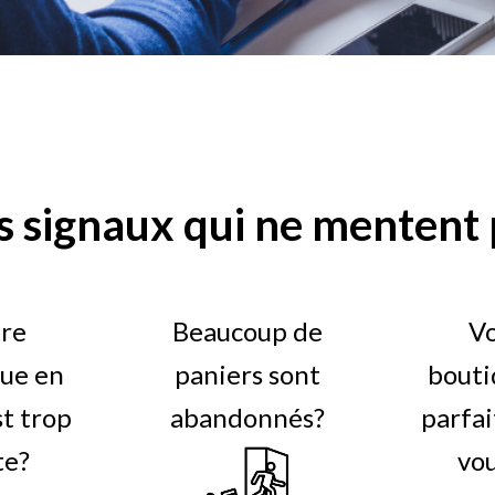
s signaux qui ne mentent 
re
Beaucoup de
V
ue en
paniers sont
bouti
st trop
abandonnés?
parfai
te?
vo