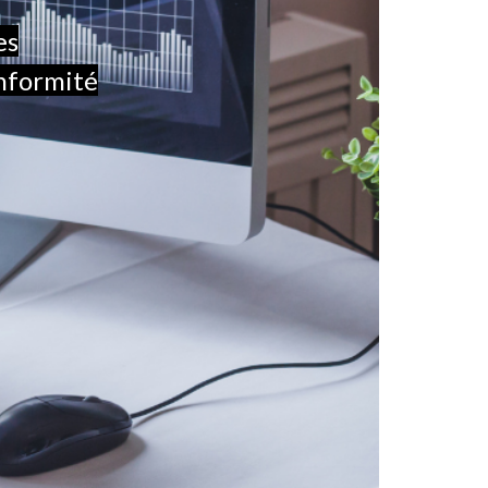
es
onformité