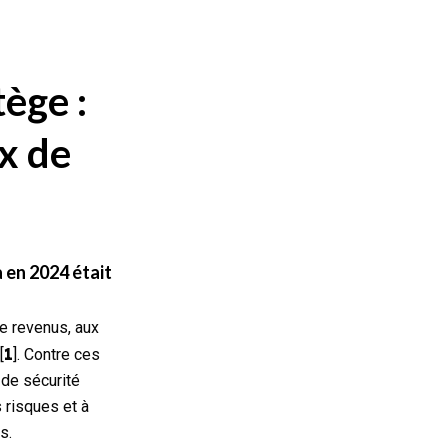
tège :
ux de
 en 2024 était
de revenus, aux
1
[
]. Contre ces
 de sécurité
 risques et à
s.