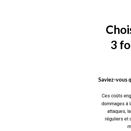
Chois
3 fo
Saviez-vous q
Ces coûts engl
dommages à la 
attaques, l
réguliers et
m