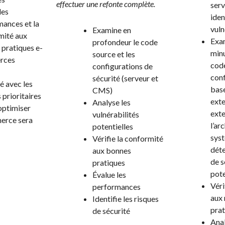
effectuer une refonte complète.
serv
les
iden
ances et la
vuln
Examine en
mité aux
Exa
profondeur le code
pratiques e-
minu
source et les
rces
code
configurations de
conf
sécurité (serveur et
é avec les
base
CMS)
prioritaires
exte
Analyse les
optimiser
exte
vulnérabilités
erce sera
l’ar
potentielles
sys
Vérifie la conformité
déte
aux bonnes
de s
pratiques
pote
Évalue les
Véri
performances
aux 
Identifie les risques
pra
de sécurité
Anal