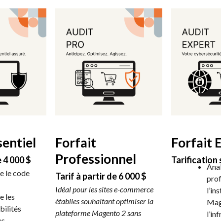
sentiel
Forfait
Forfait 
Professionnel
e 4 000 $
Tarification
Anal
e le code
Tarif à partir de 6 000 $
pro
Idéal pour les sites e-commerce
l’in
e les
établies souhaitant optimiser la
Mag
bilités
plateforme Magento 2 sans
l’in
es