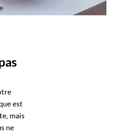
pas
otre
que est
te, mais
us ne