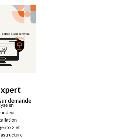
Expert
 sur demande
yse en
fondeur
stallation
ento 2 et
frastructure