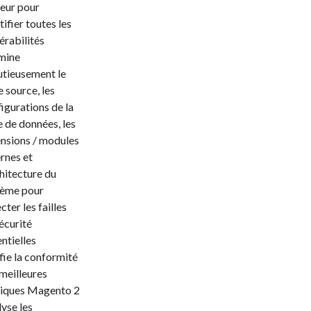
eur pour
tifier toutes les
érabilités
mine
tieusement le
 source, les
igurations de la
 de données, les
nsions / modules
rnes et
chitecture du
tème pour
cter les failles
écurité
ntielles
fie la conformité
meilleures
tiques Magento 2
yse les