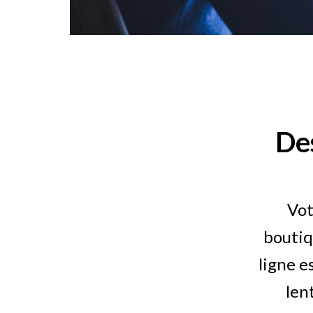
De
Vot
boutiq
ligne e
len