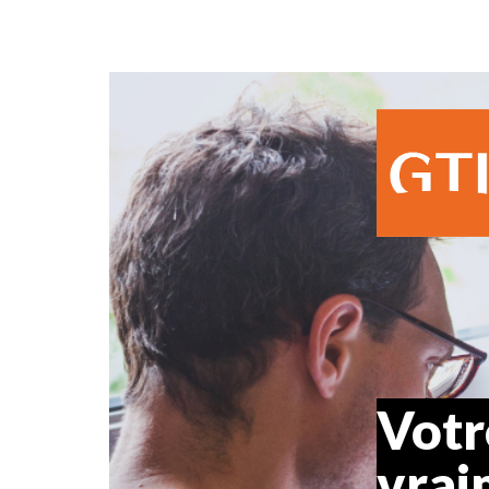
Votr
vrai