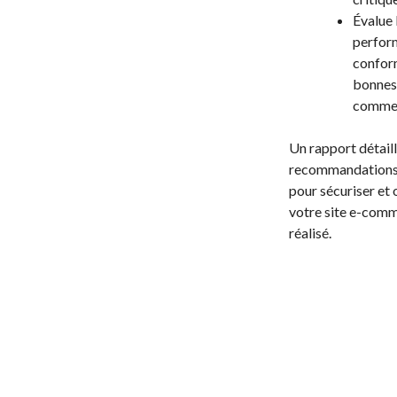
Évalue 
perform
confor
bonnes 
comme
Un rapport détaill
recommandations 
pour sécuriser et 
votre site e-comm
réalisé.