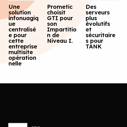
Une
Prometic
Des
solution
choisit
serveurs
infonuagiq
GTI pour
plus
ue
son
évolutifs
centralisé
Impartitio
et
e pour
n de
sécuritaire
cette
Niveau I.
s pour
entreprise
TANK
multisite
opération
nelle