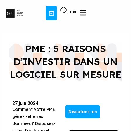
Aller
au
EN
contenu
PME : 5 RAISONS
D’INVESTIR DANS UN
LOGICIEL SUR MESURE
27 juin 2024
Comment votre PME
Discutons-en
gère-t-elle ses
données ? Disposez-
vous d'un logiciel