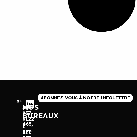
ABONNEZ-VOUS À NOTRE INFOLETTRE
NOS
514
937-
BUREAUX
6122
465,
1
Rue
877