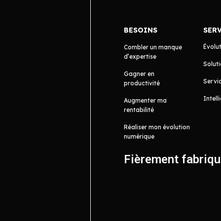
BESOINS
SER
Évolu
Combler un manque
d’expertise
Soluti
Gagner en
Servic
productivité
Intell
Augmenter ma
rentabilité
Réaliser mon évolution
numérique
Fièrement fabriq