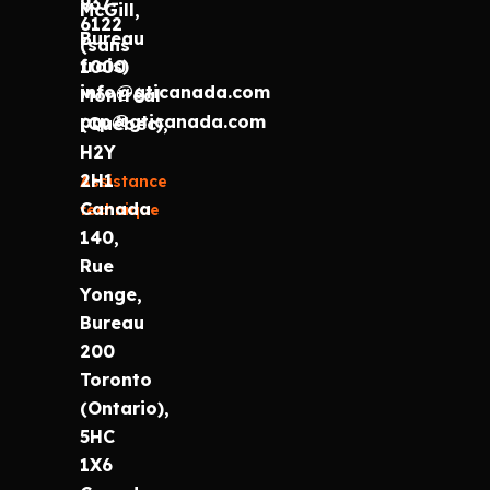
937-
McGill,
6122
Bureau
(sans
frais)
1000
info@gticanada.com
Montréal
prp@gticanada.com
(Québec),
H2Y
2H1
Assistance
Canada
technique
140,
Rue
Yonge,
Bureau
200
Toronto
(Ontario),
5HC
1X6