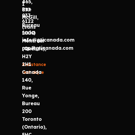
465,
1
Rue
877
937-
McGill,
6122
Bureau
(sans
frais)
1000
info@gticanada.com
Montréal
prp@gticanada.com
(Québec),
H2Y
2H1
Assistance
Canada
technique
140,
Rue
Yonge,
Bureau
200
Toronto
(Ontario),
5HC