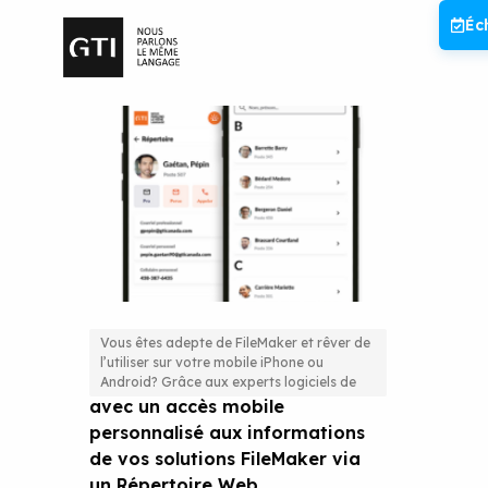
Aller
Éc
au
contenu
Vous êtes adepte de FileMaker et rêver de
l’utiliser sur votre mobile iPhone ou
Propulsez votre productivité
Android? Grâce aux experts logiciels de
avec un accès mobile
personnalisé aux informations
de vos solutions FileMaker via
un Répertoire Web.