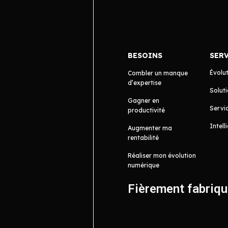
BESOINS
SER
Évolu
Combler un manque
d’expertise
Soluti
Gagner en
Servic
productivité
Intell
Augmenter ma
rentabilité
Réaliser mon évolution
numérique
Fièrement fabriq