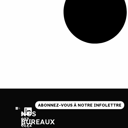
ABONNEZ-VOUS À NOTRE INFOLETTRE
NOS
514
937-
BUREAUX
6122