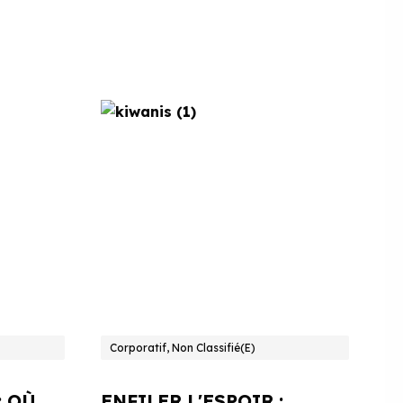
Corporatif, Non Classifié(e)
: OÙ
ENFILER L'ESPOIR :