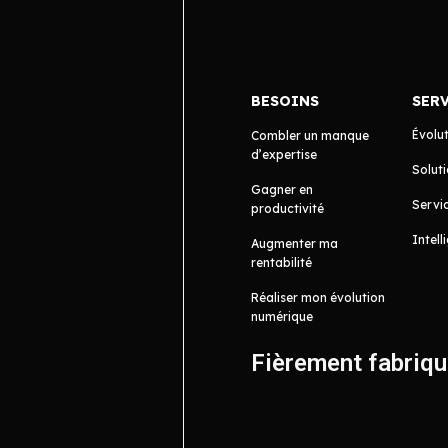
BESOINS
SER
Évolu
Combler un manque
d’expertise
Soluti
Gagner en
Servic
productivité
Intell
Augmenter ma
rentabilité
Réaliser mon évolution
numérique
Fièrement fabriq