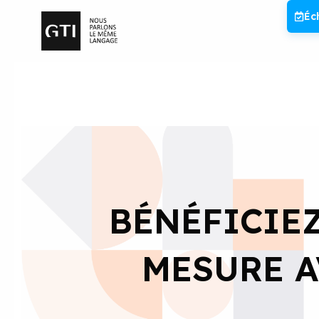
Aller
Éc
au
contenu
BÉNÉFICIEZ
MESURE A