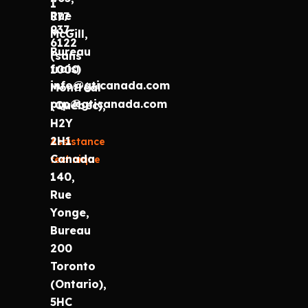
1
Rue
877
937-
McGill,
6122
Bureau
(sans
frais)
1000
info@gticanada.com
Montréal
prp@gticanada.com
(Québec),
H2Y
2H1
Assistance
Canada
technique
140,
Rue
Yonge,
Bureau
200
Toronto
(Ontario),
5HC