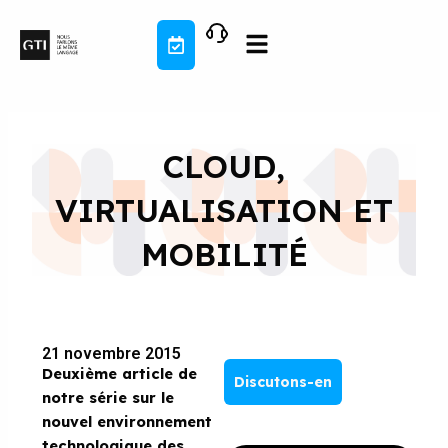
Aller
au
contenu
CLOUD,
VIRTUALISATION ET
MOBILITÉ
21 novembre 2015
Deuxième article de
Discutons-en
notre série
sur le
nouvel environnement
technologique des