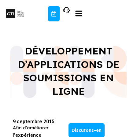
Aller
au
contenu
DÉVELOPPEMENT
D’APPLICATIONS DE
SOUMISSIONS EN
LIGNE
9 septembre 2015
Afin d’améliorer
Discutons-en
l’
expérience