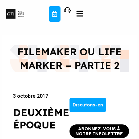
Aller
au
contenu
FILEMAKER OU LIFE
MARKER – PARTIE 2
3 octobre 2017
Discutons-en
DEUXIÈME
ÉPOQUE
ABONNEZ-VOUS À
NOTRE INFOLETTRE