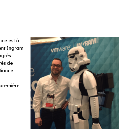
nce est à
ent Ingram
ngrès
rès de
liance
 première