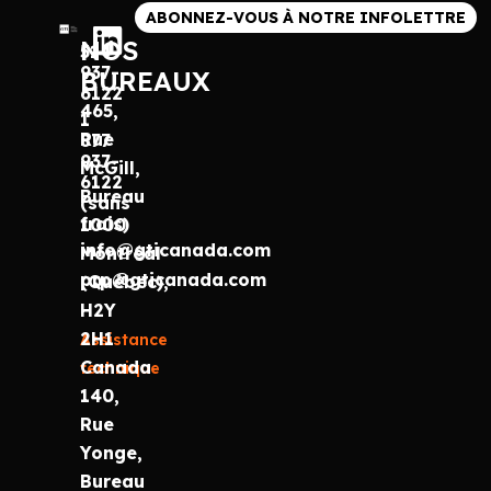
ABONNEZ-VOUS À NOTRE INFOLETTRE
NOS
514
937-
BUREAUX
6122
465,
1
Rue
877
937-
McGill,
6122
Bureau
(sans
frais)
1000
info@gticanada.com
Montréal
prp@gticanada.com
(Québec),
H2Y
2H1
Assistance
Canada
technique
140,
Rue
Yonge,
Bureau