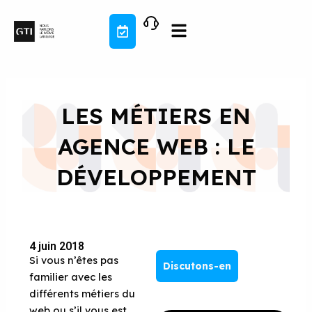
Aller
au
contenu
LES MÉTIERS EN
AGENCE WEB : LE
DÉVELOPPEMENT
4 juin 2018
Si vous n’êtes pas
Discutons-en
familier avec les
différents métiers du
web ou s’il vous est