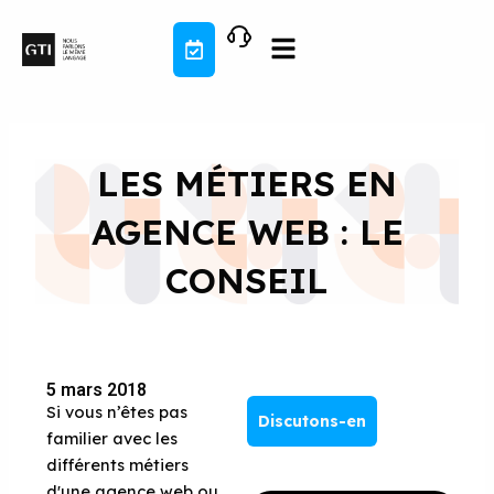
Aller
au
contenu
LES MÉTIERS EN
AGENCE WEB : LE
CONSEIL
5 mars 2018
Si vous n’êtes pas
Discutons-en
familier avec les
différents métiers
d'une agence web ou