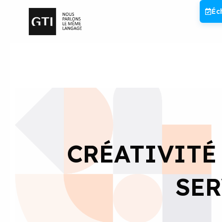
Aller
Éc
au
contenu
CRÉATIVITÉ
SER