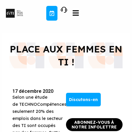
Aller
au
contenu
PLACE AUX FEMMES EN
TI !
17 décembre 2020
Selon une étude
Discutons-en
de
T
ECHNO
Compétences
,
seulement 20% des
emplois dans le secteur
ABONNEZ-VOUS À
des TI sont occupés
NOTRE INFOLETTRE