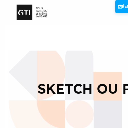
Aller
Éc
au
contenu
SKETCH OU 