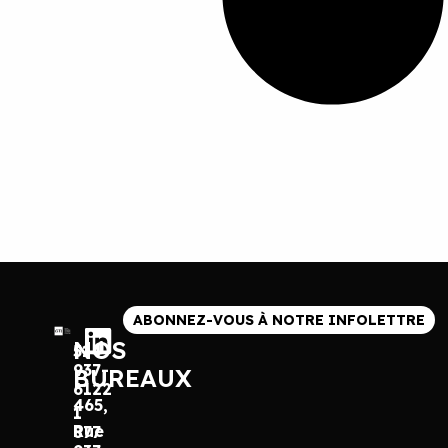
ABONNEZ-VOUS À NOTRE INFOLETTRE
NOS
514
937-
BUREAUX
6122
465,
1
Rue
877