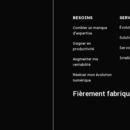
BESOINS
SER
Évolu
Combler un manque
d’expertise
Soluti
Gagner en
Servic
productivité
Intell
Augmenter ma
rentabilité
Réaliser mon évolution
numérique
Fièrement fabriq