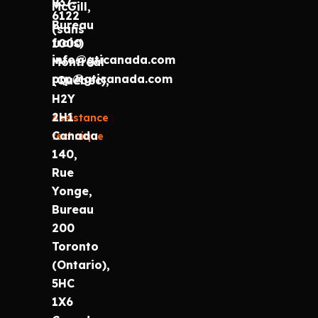
937-
McGill,
6122
Bureau
(sans
frais)
1000
info@gticanada.com
Montréal
prp@gticanada.com
(Québec),
H2Y
2H1
Assistance
Canada
technique
140,
Rue
Yonge,
Bureau
200
Toronto
(Ontario),
5HC
1X6