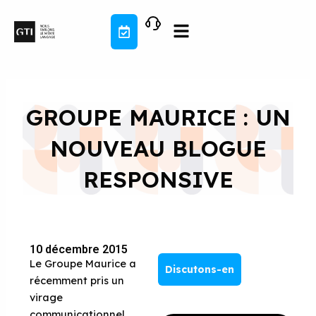
Aller
au
contenu
GROUPE MAURICE : UN
NOUVEAU BLOGUE
RESPONSIVE
10 décembre 2015
Le Groupe Maurice a
Discutons-en
récemment pris un
virage
communicationnel