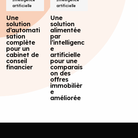
artificielle
artificielle
Une
Une
solution
solution
d’automati
alimentée
sation
par
complète
l’intelligenc
pour un
e
cabinet de
artificielle
conseil
pour une
financier
comparais
on des
offres
immobilièr
e
améliorée