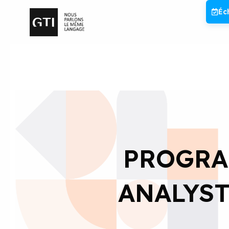
Aller
Éc
au
contenu
PROGRA
ANALYST