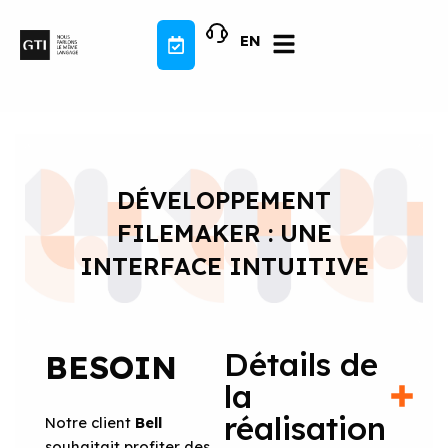
Aller
au
EN
contenu
DÉVELOPPEMENT
FILEMAKER : UNE
INTERFACE INTUITIVE
Détails de
BESOIN
la
réalisation
Notre client
Bell
souhaitait profiter des