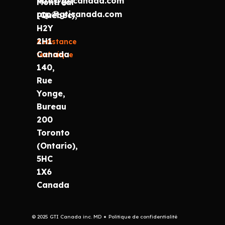
info@gticanada.com
Montréal
prp@gticanada.com
(Québec),
H2Y
2H1
Assistance
Canada
technique
140,
Rue
Yonge,
Bureau
200
Toronto
(Ontario),
5HC
1X6
Canada
© 2025 GTI Canada inc. MD
Politique de confidentialité