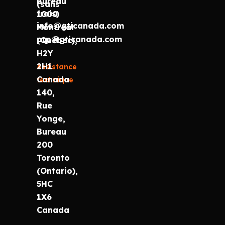
Bureau
(sans
frais)
1000
info@gticanada.com
Montréal
prp@gticanada.com
(Québec),
H2Y
2H1
Assistance
Canada
technique
140,
Rue
Yonge,
Bureau
200
Toronto
(Ontario),
5HC
1X6
Canada