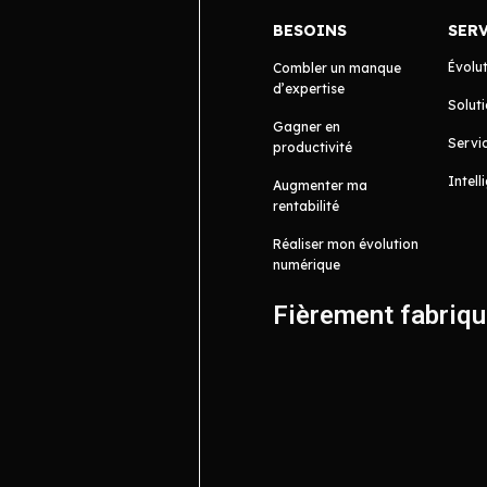
BESOINS
SER
Évolu
Combler un manque
d’expertise
Soluti
Gagner en
Servic
productivité
Intell
Augmenter ma
rentabilité
Réaliser mon évolution
numérique
Fièrement fabriq