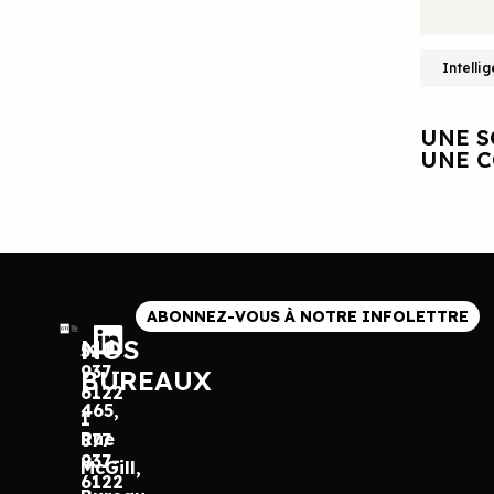
Intellig
UNE S
UNE C
ABONNEZ-VOUS À NOTRE INFOLETTRE
NOS
514
937-
BUREAUX
6122
465,
1
Rue
877
937-
McGill,
6122