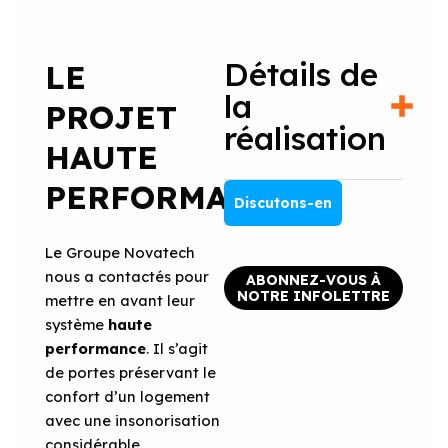
Détails de
LE
la
PROJET
réalisation
HAUTE
PERFORMANCE
Discutons-en
Le Groupe Novatech
nous a contactés pour
ABONNEZ-VOUS À
NOTRE INFOLETTRE
mettre en avant leur
système
haute
performance
. Il s’agit
de portes préservant le
confort d’un logement
avec une insonorisation
considérable.