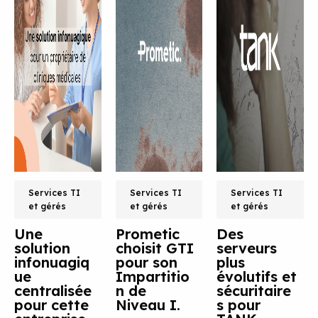
Services TI
Services TI
Services TI
et gérés
et gérés
et gérés
Une
Prometic
Des
solution
choisit GTI
serveurs
infonuagiq
pour son
plus
ue
Impartitio
évolutifs et
centralisée
n de
sécuritaire
pour cette
Niveau I.
s pour