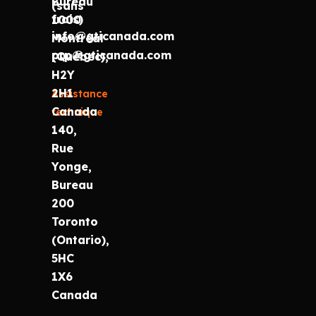
Bureau
(sans
frais)
1000
info@gticanada.com
Montréal
prp@gticanada.com
(Québec),
H2Y
2H1
Assistance
Canada
technique
140,
Rue
Yonge,
Bureau
200
Toronto
(Ontario),
5HC
1X6
Canada