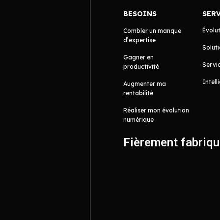
BESOINS
SER
Évolu
Combler un manque
d’expertise
Soluti
Gagner en
Servic
productivité
Intell
Augmenter ma
rentabilité
Réaliser mon évolution
numérique
Fièrement fabriq