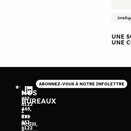
Intellig
UNE S
UNE C
ABONNEZ-VOUS À NOTRE INFOLETTRE
NOS
514
937-
BUREAUX
6122
465,
1
Rue
877
937-
McGill,
6122