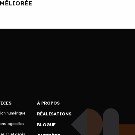
AMÉLIORÉE
VICES
À PROPOS
tion numérique
RÉALISATIONS
ons logicielles
BLOGUE
es TI et gérés